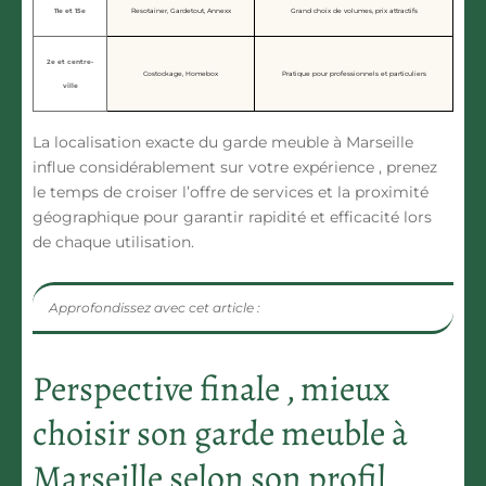
11e et 15e
Resotainer, Gardetout, Annexx
Grand choix de volumes, prix attractifs
2e et centre-
Costockage, Homebox
Pratique pour professionnels et particuliers
ville
La localisation exacte du garde meuble à Marseille
influe considérablement sur votre expérience , prenez
le temps de croiser l’offre de services et la proximité
géographique pour garantir rapidité et efficacité lors
de chaque utilisation.
Approfondissez avec cet article :
Perspective finale , mieux
choisir son garde meuble à
Marseille selon son profil