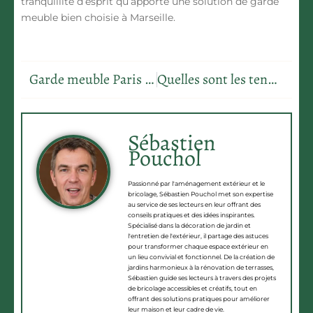
tranquillité d’esprit qu’apporte une solution de garde
meuble bien choisie à Marseille.
Garde meuble Paris : les 7 critères pour choisir le bon espace
Quelles sont les tendances futures dans le design de façades pour 2025 et au-delà ?
Sébastien
Pouchol
Passionné par l'aménagement extérieur et le
bricolage, Sébastien Pouchol met son expertise
au service de ses lecteurs en leur offrant des
conseils pratiques et des idées inspirantes.
Spécialisé dans la décoration de jardin et
l'entretien de l'extérieur, il partage des astuces
pour transformer chaque espace extérieur en
un lieu convivial et fonctionnel. De la création de
jardins harmonieux à la rénovation de terrasses,
Sébastien guide ses lecteurs à travers des projets
de bricolage accessibles et créatifs, tout en
offrant des solutions pratiques pour améliorer
leur maison et leur cadre de vie.