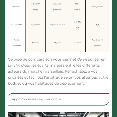
Vidéo 24/7,
Varie selon
100%
Sécurité
Vidéo, alarme
badge
particulier
sécurisé
6h à 23h,
Accessibilité
7j/7, 24h/24
Dépend du loueur
7j/7
7j/7
Tarifs
À partir de 1€
23€/mois
17€/mois
Sur devis
indicatifs
(promo)
Ce type de comparaison
vous permet de visualiser en
un clin d’œil
les écarts majeurs entre les différents
acteurs du marché marseillais. Réfléchissez à vos
priorités et facilitez l’arbitrage selon vos attentes, votre
budget ou vos habitudes de déplacement.
Approfondissez avec cet article :