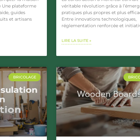
se Une plateforme
véritable révolution grâce à l’émer
raide, guides
pratiques plus propres et plus effica
its et artisans
Entre innovations technologiques,
réglementation renforcée et initiati
LIRE LA SUITE »
BRICOLAGE
BRIC