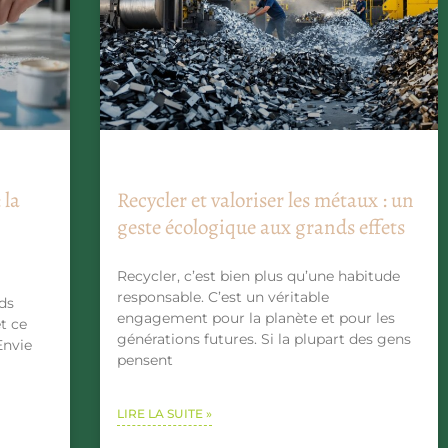
 la
Recycler et valoriser les métaux : un
geste écologique aux grands effets
Recycler, c’est bien plus qu’une habitude
responsable. C’est un véritable
eds
engagement pour la planète et pour les
et ce
générations futures. Si la plupart des gens
Envie
pensent
LIRE LA SUITE »