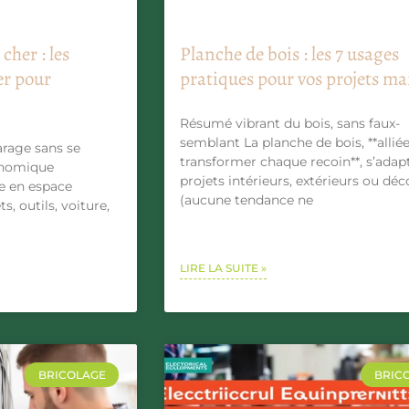
cher : les
Planche de bois : les 7 usages
er pour
pratiques pour vos projets ma
Résumé vibrant du bois, sans faux-
semblant La planche de bois, **allié
garage sans se
transformer chaque recoin**, s’adap
onomique
projets intérieurs, extérieurs ou déc
ge en espace
(aucune tendance ne
, outils, voiture,
LIRE LA SUITE »
BRICOLAGE
BRIC