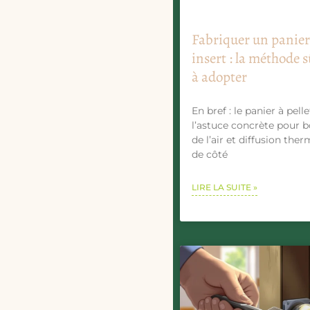
Fabriquer un panier 
insert : la méthode s
à adopter
En bref : le panier à pelle
l’astuce concrète pour b
de l’air et diffusion the
de côté
LIRE LA SUITE »