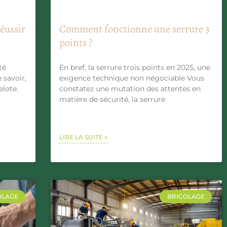
réussir
Comment fonctionne une serrure 3
t
points ?
té
En bref, la serrure trois points en 2025, une
 savoir,
exigence technique non négociable Vous
elote.
constatez une mutation des attentes en
matière de sécurité, la serrure
LIRE LA SUITE »
OLAGE
BRICOLAGE