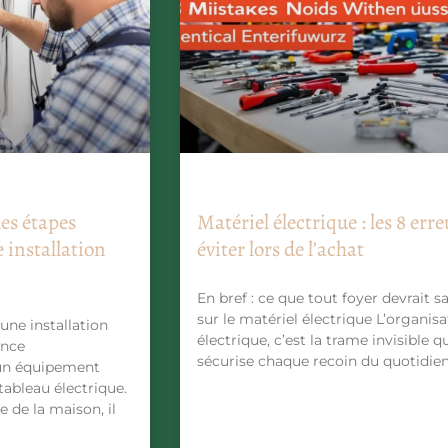
les étapes
Matériel électrique : les 8 erre
 installation
éviter lors de l’achat
En bref : ce que tout foyer devrait s
sur le matériel électrique L’organisa
une installation
électrique, c’est la trame invisible q
ence
sécurise chaque recoin du quotidien
un équipement
 tableau électrique.
e de la maison, il