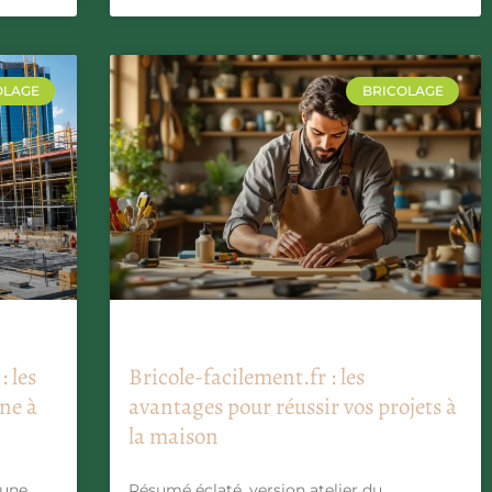
OLAGE
BRICOLAGE
: les
Bricole-facilement.fr : les
ne à
avantages pour réussir vos projets à
la maison
 une
Résumé éclaté, version atelier du