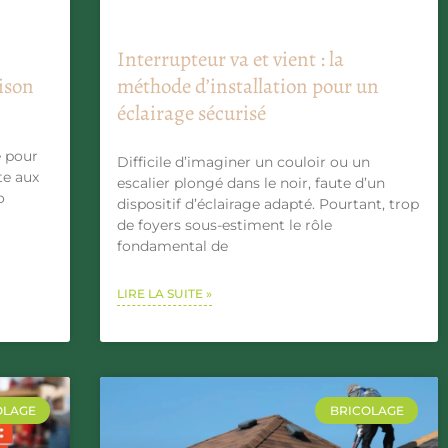
Interrupteur va et vient : la
ison
méthode d’installation pour un
éclairage sécurisé
e pour
Difficile d’imaginer un couloir ou un
te aux
escalier plongé dans le noir, faute d’un
o
dispositif d’éclairage adapté. Pourtant, trop
de foyers sous-estiment le rôle
fondamental de
LIRE LA SUITE »
OLAGE
BRICOLAGE