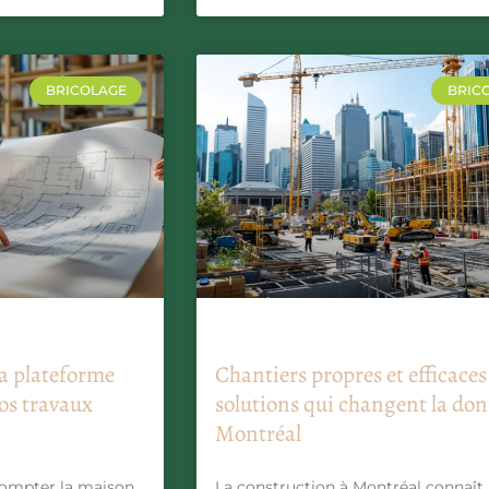
BRICOLAGE
BRIC
la plateforme
Chantiers propres et efficaces 
vos travaux
solutions qui changent la don
Montréal
ompter la maison
La construction à Montréal connaît