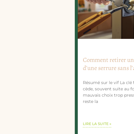
Comment retirer une
d’une serrure sans l
Résumé sur le vif La clé 
cède, souvent suite au f
mauvais choix trop press
reste la
LIRE LA SUITE »