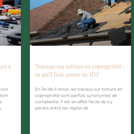
urs à
Travaux sur toiture en copropriété :
ce qu’il faut savoir en IDF
avoir
En Île-de-France, les travaux sur toiture en
tion
copropriété sont parfois synonymes de
ui
complexité. Il est en effet facile de s’y
,
perdre entre les règles de