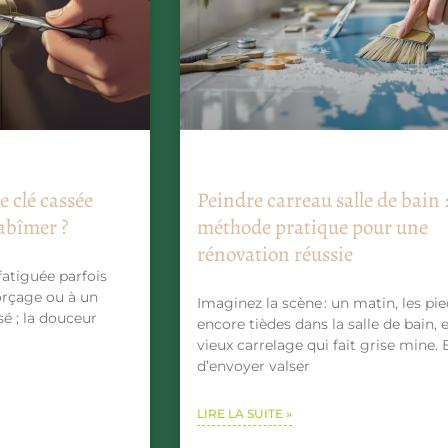
 clé cassée
Peindre carreau salle de bain :
’abîmer ?
méthode pratique pour une
rénovation réussie
fatiguée parfois
orçage ou à un
Imaginez la scène : un matin, les pi
é ; la douceur
encore tièdes dans la salle de bain, 
vieux carrelage qui fait grise mine. 
d’envoyer valser
LIRE LA SUITE »