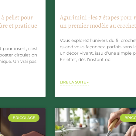
à pellet pour
Agurimini : les 7 étapes pour 
ûre et pratique
un premier modèle au croche
Vous explorez l’univers du fil croche
quand vous façonnez, parfois sans le
t pour insert, c’est
un décor vivant, issu d’une simple p
ooster circulation
En effet, dès l’instant où
rmique. Un vrai pas
LIRE LA SUITE »
BRICOLAGE
BRIC