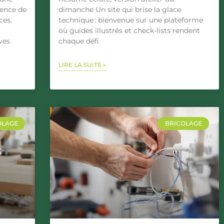
gence de
dimanche Un site qui brise la glace
ces.
technique : bienvenue sur une plateforme
où guides illustrés et check-lists rendent
ves
chaque défi
LIRE LA SUITE »
OLAGE
BRICOLAGE