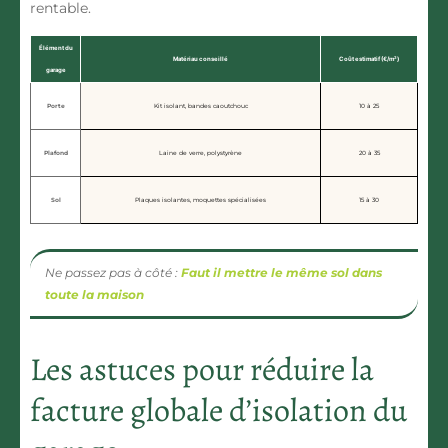
rentable.
Élément du
Matériau conseillé
Coût estimatif (€/m²)
garage
Porte
Kit isolant, bandes caoutchouc
10 à 25
Plafond
Laine de verre, polystyrène
20 à 35
Sol
Plaques isolantes, moquettes spécialisées
15 à 30
Ne passez pas à côté :
Faut il mettre le même sol dans
toute la maison
Les astuces pour réduire la
facture globale d’isolation du