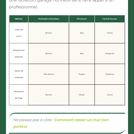
une isolation garage honnête sans faire appel à un
professionnel.
Matériau
Performance thermique
Prix moyen
Facilité de pose
Laine de
Bonne
Bas
Facile
verre
Polystyrène
Bonne
Bas
Moyenne
expansé
Ouate de
Très bonne
Moyen
Moyenne
cellulose
Panneaux
Bonne
Élevé
Facile
de liège
Ne passez pas à côté :
Comment casser un mur non
porteur