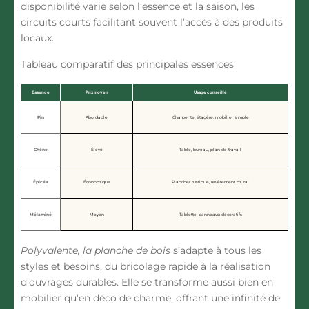
disponibilité varie selon l’essence et la saison, les
circuits courts facilitant souvent l’accès à des produits
locaux.
Tableau comparatif des principales essences
Essence
Prix moyen
Usage conseillé
Pin
Abordable
Charpente, étagère, mobilier simple
Chêne
Élevé
Table, bureau, plan de travail
Épicéa
Économique
Plancher rustique, revêtement mural
Mélaminé
Moyen
Tablette, panneaux décoratifs
Polyvalente, la planche de bois
s’adapte à tous les
styles et besoins, du bricolage rapide à la réalisation
d’ouvrages durables. Elle se transforme aussi bien en
mobilier qu’en déco de charme, offrant une infinité de