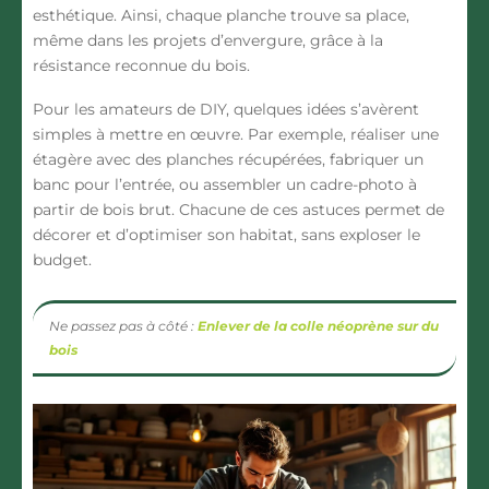
esthétique. Ainsi, chaque planche trouve sa place,
même dans les projets d’envergure, grâce à la
résistance reconnue du bois.
Pour les amateurs de DIY, quelques idées s’avèrent
simples à mettre en œuvre. Par exemple, réaliser une
étagère avec des planches récupérées, fabriquer un
banc pour l’entrée, ou assembler un cadre-photo à
partir de bois brut. Chacune de ces astuces permet de
décorer et d’optimiser son habitat, sans exploser le
budget.
Ne passez pas à côté :
Enlever de la colle néoprène sur du
bois