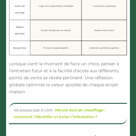
surface de
Large choix, disponibilité immédiate
Leroy Merlin, Castorama
bricolage
Négoce
Conseil, formats pro, sur-mesure
Dispano, Mauris Bois
spécialisé
Récupération
Prix bas, écoresponsabilité
Leboncoin, palettes récupérées
Lorsque vient le moment de faire un choix, penser à
l’entretien futur et à la facilité d’accès aux différents
points de vente se révèle pertinent. Une réflexion
globale optimise la valeur ajoutée de chaque projet
maison.
Ne passez pas à côté :
Mérule bois de chauffage :
comment l’identifier et éviter l’infestation ?