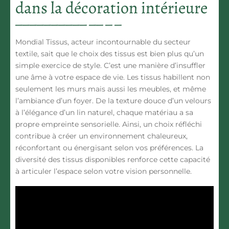
dans la décoration intérieure
Mondial Tissus, acteur incontournable du secteur
textile, sait que le choix des tissus est bien plus qu’un
simple exercice de style. C’est une manière d’insuffler
une âme à votre espace de vie. Les tissus habillent non
seulement les murs mais aussi les meubles, et même
l’ambiance d’un foyer. De la texture douce d’un velours
à l’élégance d’un lin naturel, chaque matériau a sa
propre empreinte sensorielle. Ainsi, un choix réfléchi
contribue à créer un environnement chaleureux,
réconfortant ou énergisant selon vos préférences. La
diversité des tissus disponibles renforce cette capacité
à articuler l’espace selon votre vision personnelle.