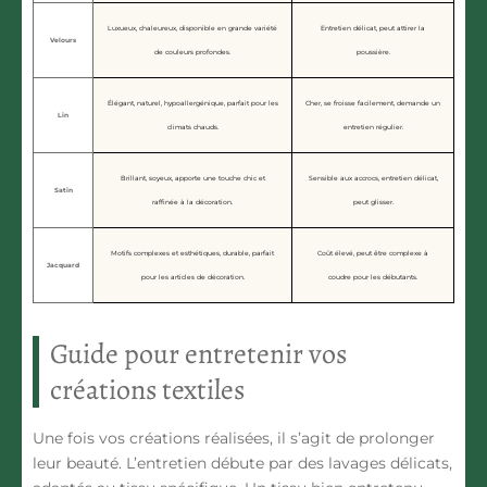
Luxueux, chaleureux, disponible en grande variété
Entretien délicat, peut attirer la
Velours
de couleurs profondes.
poussière.
Élégant, naturel, hypoallergénique, parfait pour les
Cher, se froisse facilement, demande un
Lin
climats chauds.
entretien régulier.
Brillant, soyeux, apporte une touche chic et
Sensible aux accrocs, entretien délicat,
Satin
raffinée à la décoration.
peut glisser.
Motifs complexes et esthétiques, durable, parfait
Coût élevé, peut être complexe à
Jacquard
pour les articles de décoration.
coudre pour les débutants.
Guide pour entretenir vos
créations textiles
Une fois vos créations réalisées, il s’agit de prolonger
leur beauté. L’entretien débute par des lavages délicats,