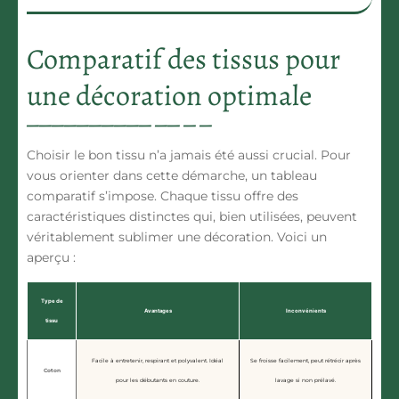
Comparatif des tissus pour
une décoration optimale
Choisir le bon tissu n’a jamais été aussi crucial. Pour
vous orienter dans cette démarche, un tableau
comparatif s’impose. Chaque tissu offre des
caractéristiques distinctes qui, bien utilisées, peuvent
véritablement sublimer une décoration. Voici un
aperçu :
Type de
Avantages
Inconvénients
tissu
Facile à entretenir, respirant et polyvalent. Idéal
Se froisse facilement, peut rétrécir après
Coton
pour les débutants en couture.
lavage si non prélavé.