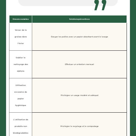
Erreurs courantes
Solutions préventives
Verser de la
graisse dans
Essuyer les poêles avec un papier absorbant avant le lavage
l’évier
Oublier le
nettoyage des
Effectuer un entretien mensuel
siphons
Utilisation
excessive de
Privilégier un usage modéré et adéquat
papier
hygiénique
L’utilisation de
produits non
Privilégier le recyclage et le compostage
biodégradables