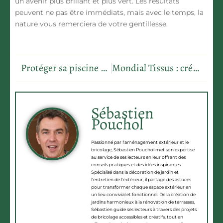
un avenir plus brillant et plus vert. Les résultats
peuvent ne pas être immédiats, mais avec le temps, la
nature vous remerciera de votre gentillesse.
Protéger sa piscine au sel : astuces anti-rouille et préservation optimale
Mondial Tissus : créez une déco chic et unique avec des astuces simples
Sébastien
Pouchol
Passionné par l'aménagement extérieur et le
bricolage, Sébastien Pouchol met son expertise
au service de ses lecteurs en leur offrant des
conseils pratiques et des idées inspirantes.
Spécialisé dans la décoration de jardin et
l'entretien de l'extérieur, il partage des astuces
pour transformer chaque espace extérieur en
un lieu convivial et fonctionnel. De la création de
jardins harmonieux à la rénovation de terrasses,
Sébastien guide ses lecteurs à travers des projets
de bricolage accessibles et créatifs, tout en