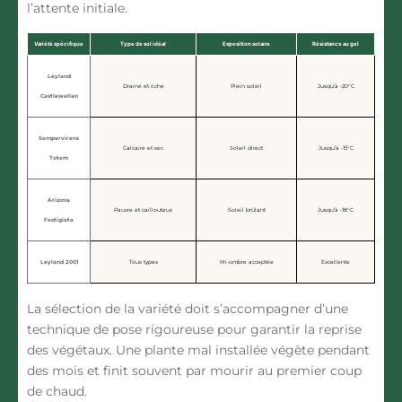
l’attente initiale.
Variété spécifique
Type de sol idéal
Exposition solaire
Résistance au gel
Leyland
Drainé et riche
Plein soleil
Jusqu’à -20°C
Castlewellan
Sempervirens
Calcaire et sec
Soleil direct
Jusqu’à -15°C
Totem
Arizona
Pauvre et caillouteux
Soleil brûlant
Jusqu’à -18°C
Fastigiata
Leyland 2001
Tous types
Mi-ombre acceptée
Excellente
La sélection de la variété doit s’accompagner d’une
technique de pose rigoureuse pour garantir la reprise
des végétaux. Une plante mal installée végète pendant
des mois et finit souvent par mourir au premier coup
de chaud.