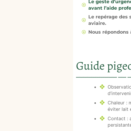
Le geste d’urgenc
avant l’aide prof
Le repérage des s
aviaire.
Nous répondons 
Guide pige
Observati
d’interven
Chaleur
: 
éviter lait
Contact
: 
persistant