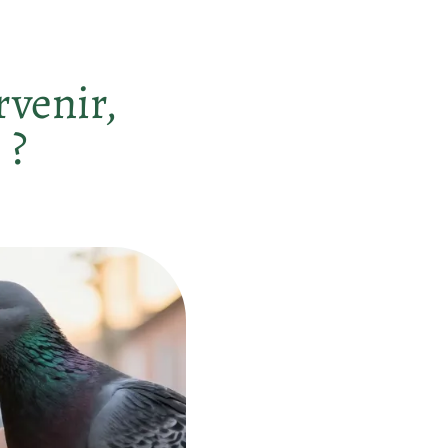
rvenir,
 ?