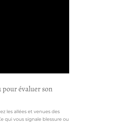
u pour évaluer son
ez les allées et venues des
e qui vous signale blessure ou