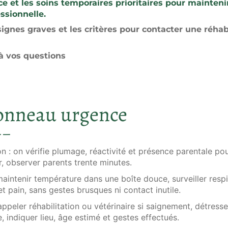
e et les soins temporaires prioritaires pour mainten
essionnelle.
ignes graves et les critères pour contacter une réhabi
à vos questions
onneau urgence
on
: on vérifie plumage, réactivité et présence parentale po
ir, observer parents trente minutes.
maintenir température dans une boîte douce, surveiller respi
 et pain, sans gestes brusques ni contact inutile.
appeler réhabilitation ou vétérinaire si saignement, détress
e, indiquer lieu, âge estimé et gestes effectués.