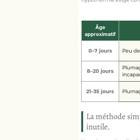
Âge
approximatif
0–7 jours
Peu de 
Plumage
8–20 jours
incapac
21–35 jours
Plumag
La méthode simpl
inutile.