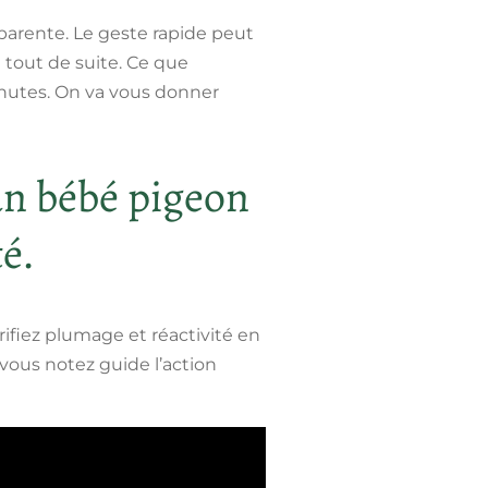
pparente.
Le geste rapide peut
tout de suite. Ce que
inutes. On va vous donner
un bébé pigeon
é.
ifiez plumage et réactivité en
vous notez guide l’action