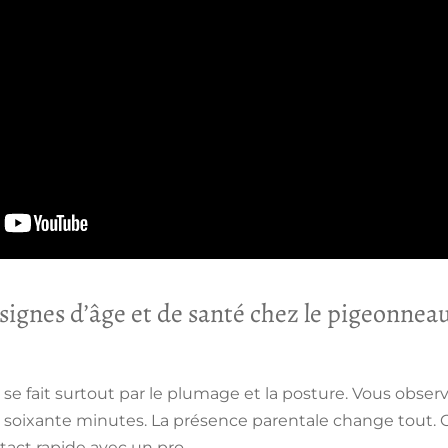
signes d’âge et de santé chez le pigeonnea
 se fait surtout par le plumage et la posture. Vous observ
à soixante minutes.
La présence parentale change tout.
C
act rapide avec un pro.