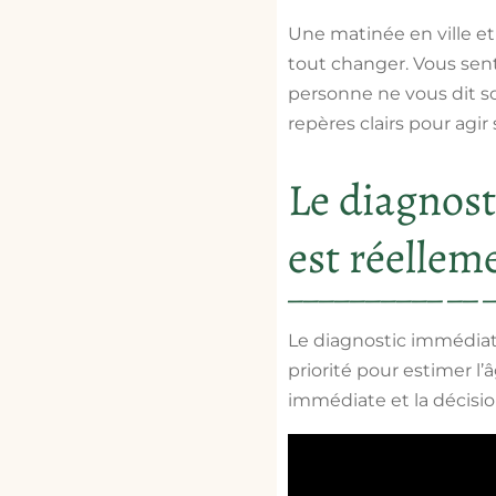
Une matinée en ville e
tout changer.
Vous sent
personne ne vous dit so
repères clairs pour agir
Le diagnost
est réellem
Le diagnostic immédiat
priorité pour estimer l’
immédiate et la décisio