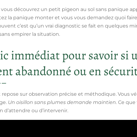
t vous découvrez un petit pigeon au sol sans panique a
ez la panique monter et vous vous demandez quoi faire 
uvent c’est qu’un vrai diagnostic se fait en quelques m
 sans empirer la situation.
ic immédiat pour savoir si 
ent abandonné ou en sécurit
 repose sur observation précise et méthodique. Vous vér
âge.
Un oisillon sans plumes demande maintien.
Ce que 
n d’attendre ou d’intervenir.