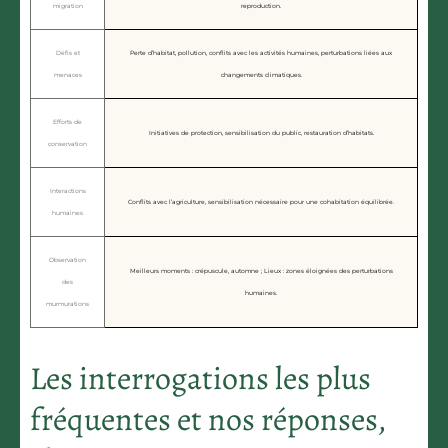
migration
reproduction.
Défis et
Perte d’habitat, pollution, conflits avec les activités humaines, perturbations liées aux
menaces
changements climatiques.
Efforts de
Initiatives de protection, sensibilisation du public, restauration d’habitats.
conservation
Interactions
Conflits avec l’agriculture, sensibilisation nécessaire pour une cohabitation équilibrée.
humaines
Observation
Meilleurs moments : crépuscule, automne ; Lieux : zones éloignées des perturbations
des
humaines.
murmurations
Les interrogations les plus
fréquentes et nos réponses,