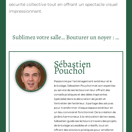
sécurité collective tout en offrant un spectacle visuel
impressionnant.
Sublimez votre salle de bain avec des carreaux de faïence uniques et durables
Bouturer un noyer : secrets pour un arbre majestueux à la maison
Sébastien
Pouchol
Passionné par l'aménagement extérieur et le
bricolage, Sébastien Pouchol met son expertise
au service de ses lecteurs en leur offrant des
conseils pratiques et des idées inspirantes.
Spécialisé dans la décoration de jardin et
l'entretien de l'extérieur, il partage des astuces
pour transformer chaque espace extérieur en
un lieu convivial et fonctionnel. De la création de
jardins harmonieux à la rénovation de terrasses,
Sébastien guide ses lecteurs à travers des projets
de bricolage accessibles et créatifs, tout en
offrant des solutions pratiques pour améliorer