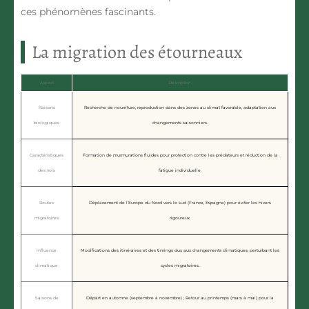
ces phénomènes fascinants.
La migration des étourneaux
Aspect
Description
Raisons
Recherche de nourriture, reproduction dans des zones au climat favorable, adaptation aux
biologiques
changements saisonniers.
Caractéristiques
Formation de murmurations fluides pour protection contre les prédateurs et réduction de la
des vols
fatigue individuelle.
Routes
Déplacement de l’Europe du Nord vers le sud (France, Espagne) pour éviter les hivers
migratoires
rigoureux.
Influence
Modifications des itinéraires et des timings dus aux changements climatiques, perturbant les
climatique
cycles migratoires.
Saisons de
Départ en automne (septembre à novembre) ; Retour au printemps (mars à mai) pour la