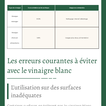
Type de vinaigre
Concentration acide acétique
Usages recommandés
Vinaigre
8-12%
Nettoyage intensif, détartrage
ménager
Vinaigre
d’alcool
5-8%
Usages plus doux, alimentation
alimentaire
Les erreurs courantes à éviter
avec le vinaigre blanc
L’utilisation sur des surfaces
inadéquates
Certaines surfaces ne tolèrent pas le vinaigre blanc.