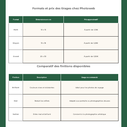
Formats et prix des tirages chez Photoweb
Format
Dimensions en cm
Prix approximatif
Petit
10 x 15
À partir de 0,15€
Moyen
13 x 18
À partir de 0,25€
Grand
20 x 30
À partir de 0,50€
Comparatif des finitions disponibles
Finition
Description
Usage recommandé
Brillant
Couleurs vives et éclatantes
Idéal pour les photos de voyage
Mat
Réduit les reflets
Adapté aux portraits ou photographies douces
Satiné
Entre mat et brillant
Convient à la photographie artistique