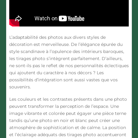
L’adaptabilité des photos aux divers styles de
décoration est merveilleuse. De l’élégance épurée du
style scandinave à l’opulence des intérieurs baroques,
les tirages photo s’intègrent parfaitement. D’ailleurs,
ne sont-ils pas le reflet de nos personnalités éclectiques
qui ajoutent du caractère à nos décors ? Les
possibilités d’intégration sont aussi vastes que vos
souvenirs.
Les couleurs et les contrastes présents dans une photo
peuvent transformer la perception de l’espace. Une
image vibrante et colorée peut égayer une pièce terne
tandis qu’une photo en noir et blanc peut créer une
atmosphère de sophistication et de calme. La position
et l’éclairage adéquats des tirages photo accentueront