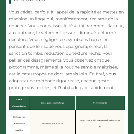
Vous cédez, parfois, à l’appel de la rapidité et mettez en
machine un linge qui, manifestement, réclame de la
douceur. Vous connaissez le résultat, rarement flatteur,
au contraire, le vêtement ressort diminué, déformé,
décoloré. Vous négligez ces symboles barrés en
pensant que le risque vous épargnera, erreur, la
sanction tombe, réduction ou texture rêche. Pour
pallier ces désagréments, vous observez chaque
pictogramme, même si la routine semble maîtrisée,
car la catastrophe ne dort jamais loin.
En bref, vous
adoptez une méthode rigoureuse, chaque geste
protège vos textiles, et l’habitude paie rapidement.
Erreur
Conséquence sur le linge
Solution rapide
d’interprétation
Séchage non
Opter pour le séchage naturel à plat ou sur
autorisé en
Réduction, textile feutré
fil
machine