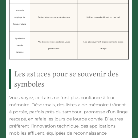
Mauvais
réglage de
Déformation ou perte de douceur
Utiliser le mode délicat ou manuel
température
Symboles
Affadissement des couleurs, usure
Lire attentivement chaque symbole avant
barrés
prématurée
lavage
ignorés
Les astuces pour se souvenir des
symboles
Vous voyez, certains ne font plus confiance à leur
mémoire. Désormais, des listes aide-mémoire trônent
à portée, parfois près du tambour, promesse d’un linge
rescapé, en rafale les jours de lourde corvée. D’autres
préfèrent l’innovation technique, des applications
mobiles affluent, équipées de reconnaissance