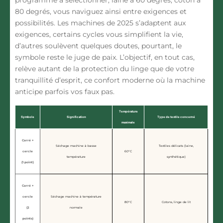
programme à sélectionner, laine à 60 degrés, coton à
80 degrés, vous naviguez ainsi entre exigences et
possibilités.
Les machines de 2025 s’adaptent aux
exigences, certains cycles vous simplifient la vie,
d’autres soulèvent quelques doutes, pourtant, le
symbole reste le juge de paix.
L’objectif, en tout cas,
relève autant de la protection du linge que de votre
tranquillité d’esprit, ce confort moderne où la machine
anticipe parfois vos faux pas.
Température
Symbole
Signification
Type de textile concerné
maximale
Carré +
Séchage machine à basse
Textiles délicats (laine,
cercle
60°C
température
synthétique)
(1 point)
Carré +
cercle
Séchage machine à température
80°C
Cotons, linge de lit
(2
normale
points)