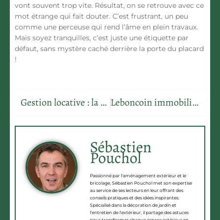
vont souvent trop vite. Résultat, on se retrouve avec ce
mot étrange qui fait douter. C’est frustrant, un peu
comme une perceuse qui rend l’âme en plein travaux.
Mais soyez tranquilles, c’est juste une étiquette par
défaut, sans mystère caché derrière la porte du placard
!
Gestion locative : la gestion directe ou le mandat, comment choisir ?
Leboncoin immobilier : les astuces pour trouver le logement idéal sans agence
Sébastien
Pouchol
Passionné par l'aménagement extérieur et le
bricolage, Sébastien Pouchol met son expertise
au service de ses lecteurs en leur offrant des
conseils pratiques et des idées inspirantes.
Spécialisé dans la décoration de jardin et
l'entretien de l'extérieur, il partage des astuces
pour transformer chaque espace extérieur en