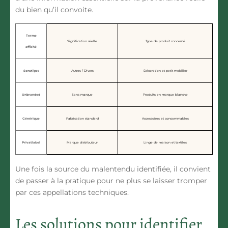
du bien qu’il convoite.
Terme
Signification réelle
Type de produit concerné
affiché
Sonstiges
Autres / Divers
Décoration et petit mobilier
Unbranded
Sans marque
Produits en marque blanche
Générique
Fabrication standard
Accessoires et consommables
Privatlabel
Marque distributeur
Linge de maison et textiles
Une fois la source du malentendu identifiée, il convient
de passer à la pratique pour ne plus se laisser tromper
par ces appellations techniques.
Les solutions pour identifier