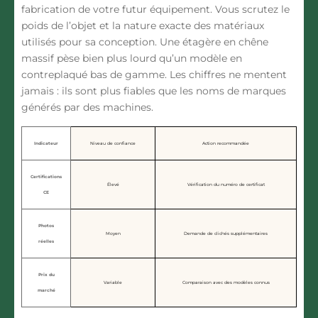
fabrication de votre futur équipement. Vous scrutez le
poids de l’objet et la nature exacte des matériaux
utilisés pour sa conception. Une étagère en chêne
massif pèse bien plus lourd qu’un modèle en
contreplaqué bas de gamme. Les chiffres ne mentent
jamais : ils sont plus fiables que les noms de marques
générés par des machines.
Indicateur
Niveau de confiance
Action recommandée
Certifications
Élevé
Vérification du numéro de certificat
CE
Photos
Moyen
Demande de clichés supplémentaires
réelles
Prix du
Variable
Comparaison avec des modèles connus
marché