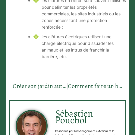
les clôtures en béton
sont souvent utilisées
pour délimiter les propriétés
commerciales, les sites industriels ou les
zones nécessitant une protection
renforcée ;
les clôtures électriques
utilisent une
charge électrique pour dissuader les
animaux et les intrus de franchir la
barrière, etc.
Créer son jardin autour d’un thème spécifique
Comment faire un beau jardin japonais ?
Sébastien
Pouchol
Passionné par l'aménagement extérieur et le