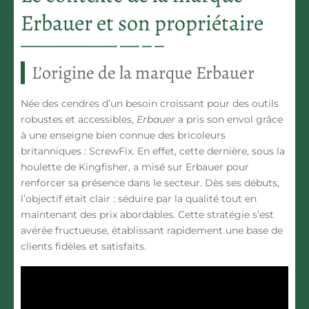
Erbauer et son propriétaire
L’origine de la marque Erbauer
Née des cendres d’un besoin croissant pour des outils
robustes et accessibles,
Erbauer
a pris son envol grâce
à une enseigne bien connue des bricoleurs
britanniques : ScrewFix. En effet, cette dernière, sous la
houlette de Kingfisher, a misé sur Erbauer pour
renforcer sa présence dans le secteur. Dès ses débuts,
l’objectif était clair : séduire par la qualité tout en
maintenant des prix abordables. Cette stratégie s’est
avérée fructueuse, établissant rapidement une base de
clients fidèles et satisfaits.