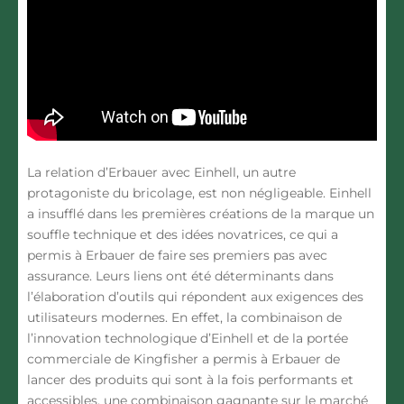
La relation d’Erbauer avec Einhell, un autre
protagoniste du bricolage, est non négligeable. Einhell
a insufflé dans les premières créations de la marque un
souffle technique et des idées novatrices, ce qui a
permis à Erbauer de faire ses premiers pas avec
assurance. Leurs liens ont été déterminants dans
l’élaboration d’outils qui répondent aux exigences des
utilisateurs modernes. En effet, la combinaison de
l’innovation technologique d’Einhell et de la portée
commerciale de Kingfisher a permis à Erbauer de
lancer des produits qui sont à la fois performants et
accessibles, une combinaison gagnante sur le marché