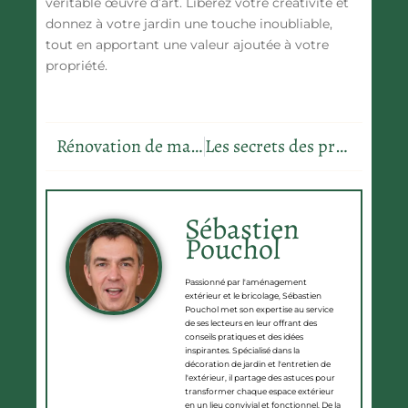
véritable œuvre d’art. Libérez votre créativité et
donnez à votre jardin une touche inoubliable,
tout en apportant une valeur ajoutée à votre
propriété.
Rénovation de maison : Importance et processus de l’évaluation préliminaire
Les secrets des pros pour un rangement intérieur bluffant et sans effort
Sébastien
Pouchol
Passionné par l'aménagement
extérieur et le bricolage, Sébastien
Pouchol met son expertise au service
de ses lecteurs en leur offrant des
conseils pratiques et des idées
inspirantes. Spécialisé dans la
décoration de jardin et l'entretien de
l'extérieur, il partage des astuces pour
transformer chaque espace extérieur
en un lieu convivial et fonctionnel. De la