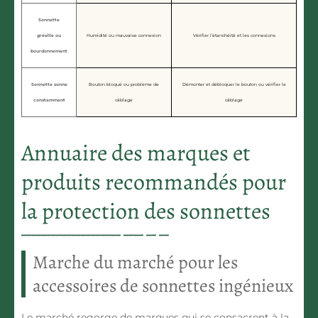
Sonnette
grésille ou
Humidité ou mauvaise connexion
Vérifier l’étanchéité et les connexions
bourdonnement
Sonnette sonne
Bouton bloqué ou problème de
Démonter et débloquer le bouton ou vérifier le
constamment
câblage
câblage
Annuaire des marques et
produits recommandés pour
la protection des sonnettes
Marche du marché pour les
accessoires de sonnettes ingénieux
Le marché regorge de marques qui se consacrent à la