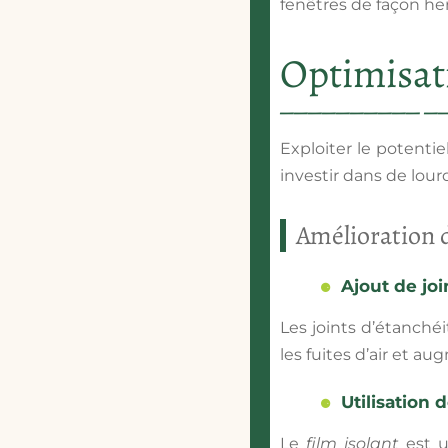
fenêtres
de façon her
Optimisat
Exploiter le potenti
investir dans de lour
Amélioration d
Ajout de joi
Les
joints d’étanchéi
les fuites d’air et au
Utilisation 
Le
film isolant
est un