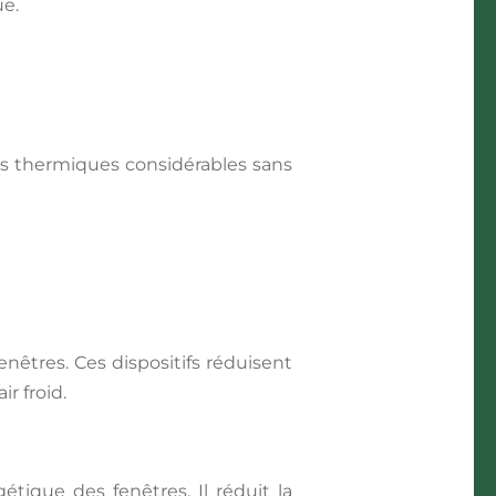
ue.
ins thermiques considérables sans
enêtres. Ces dispositifs réduisent
r froid.
étique des fenêtres. Il réduit la