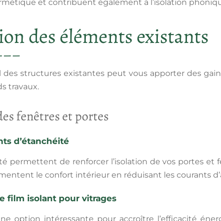
métique et contribuent également à l’isolation phoniq
ion des éléments existants
el des structures existantes peut vous apporter des ga
ds travaux.
es fenêtres et portes
nts d’étanchéité
té
permettent de renforcer l’isolation de vos portes et f
gmentent le confort intérieur en réduisant les courants d’ai
de film isolant pour vitrages
e option intéressante pour accroître l’efficacité énerg