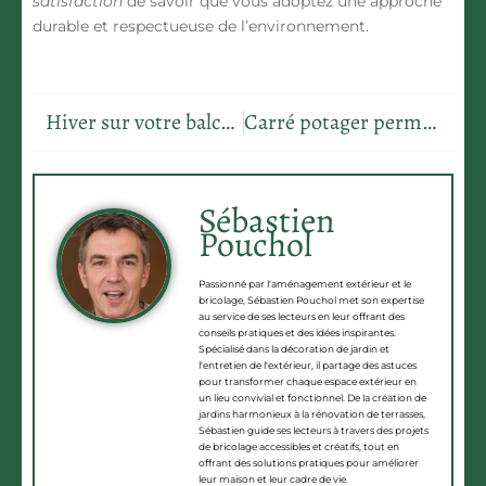
satisfaction
de savoir que vous adoptez une approche
durable et respectueuse de l’environnement.
Hiver sur votre balcon : des plantes robustes et faciles à entretenir
Carré potager permaculture
Sébastien
Pouchol
Passionné par l'aménagement extérieur et le
bricolage, Sébastien Pouchol met son expertise
au service de ses lecteurs en leur offrant des
conseils pratiques et des idées inspirantes.
Spécialisé dans la décoration de jardin et
l'entretien de l'extérieur, il partage des astuces
pour transformer chaque espace extérieur en
un lieu convivial et fonctionnel. De la création de
jardins harmonieux à la rénovation de terrasses,
Sébastien guide ses lecteurs à travers des projets
de bricolage accessibles et créatifs, tout en
offrant des solutions pratiques pour améliorer
leur maison et leur cadre de vie.