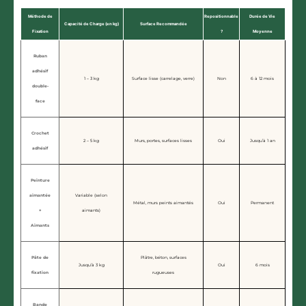
Méthode de
Repositionnable
Durée de Vie
Capacité de Charge (en kg)
Surface Recommandée
Fixation
?
Moyenne
Ruban
adhésif
1 – 3 kg
Surface lisse (carrelage, verre)
Non
6 à 12 mois
double-
face
Crochet
2 – 5 kg
Murs, portes, surfaces lisses
Oui
Jusqu’à 1 an
adhésif
Peinture
aimantée
Variable (selon
Métal, murs peints aimantés
Oui
Permanent
+
aimants)
Aimants
Pâte de
Plâtre, béton, surfaces
Jusqu’à 3 kg
Oui
6 mois
fixation
rugueuses
Bande