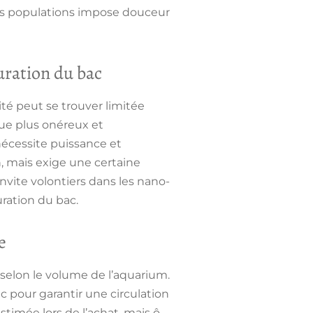
des populations impose douceur
uration du bac
cité peut se trouver limitée
que plus onéreux et
nécessite puissance et
in, mais exige une certaine
invite volontiers dans les nano-
ration du bac.
e
 selon le volume de l’aquarium.
ac pour garantir une circulation
timée lors de l’achat, mais ô