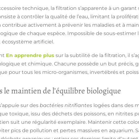
cessoire technique, la filtration s’apparente à un garant 
siste à contrôler la qualité de l’eau, limitant la proliféra
tion contribue activement à prévenir les maladies et à m
ologique de chaque espèce. Impossible de sous-estimer la 
 écosystème artificiel.
ent
En apprendre plus
sur la subtilité de la filtration, il 
ologique et chimique. Chacune possède un but précis, ga
ique pour tous les micro-organismes, invertébrés et poiss
s le maintien de l’équilibre biologique
 s’appuie sur des
bactéries nitrifiantes
logées dans des m
e toxique, issu des déchets des poissons, en nitrites pu
tien suit une régularité exemplaire. Maintenir cette colo
iter pics de pollution et pertes massives en aquarium. S
s déchets organiques : retirer ces derniers limite d’autant