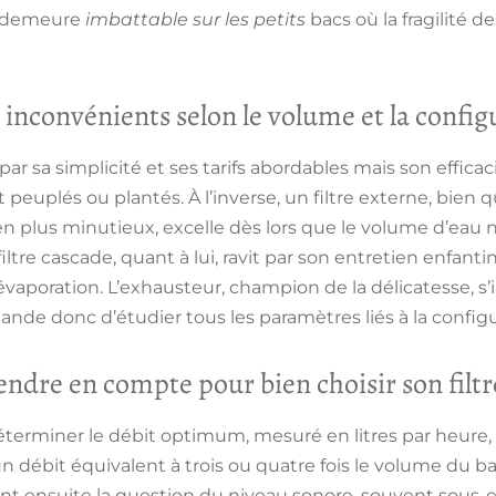
l demeure
imbattable sur les petits
bacs où la fragilité 
 inconvénients selon le volume et la config
 par sa simplicité et ses tarifs abordables mais son effica
 peuplés ou plantés. À l’inverse, un filtre externe, bien 
 plus minutieux, excelle dès lors que le volume d’eau 
filtre cascade, quant à lui, ravit par son entretien enfant
l’évaporation. L’exhausteur, champion de la délicatesse, s’
nde donc d’étudier tous les paramètres liés à la configu
rendre en compte pour bien choisir son filtr
 déterminer le débit optimum, mesuré en litres par heure,
 un débit équivalent à trois ou quatre fois le volume du b
t ensuite la question du niveau sonore, souvent sous-es