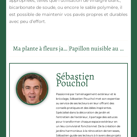
appropriées, telles que l’utilisation de
vinaigre blanc
,
bicarbonate de soude
, ou encore le
sable polymère
, il
est possible de maintenir vos pavés propres et durables
avec peu d’effort.
Ma plante à fleurs jaunes : illuminez votre intérieur avec style et sérénité
Papillon nuisible au verger : une méthode naturelle pour protéger vos récoltes
Sébastien
Pouchol
Passionné par l'aménagement extérieur et le
bricolage, Sébastien Pouchol met son expertise
au service de ses lecteurs en leur offrant des
conseils pratiques et des idées inspirantes.
Spécialisé dans la décoration de jardin et
l'entretien de l'extérieur, il partage des astuces
pour transformer chaque espace extérieur en
un lieu convivial et fonctionnel. De la création de
jardins harmonieux à la rénovation de terrasses,
Sébastien guide ses lecteurs à travers des projets