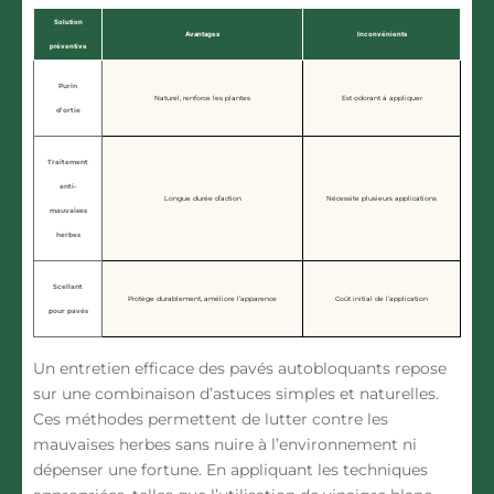
Solution
Avantages
Inconvénients
préventive
Purin
Naturel, renforce les plantes
Est odorant à appliquer
d’ortie
Traitement
anti-
Longue durée d’action
Nécessite plusieurs applications
mauvaises
herbes
Scellant
Protège durablement, améliore l’apparence
Coût initial de l’application
pour pavés
Un entretien efficace des pavés autobloquants repose
sur une
combinaison d’astuces simples et naturelles
.
Ces méthodes permettent de lutter contre les
mauvaises herbes sans nuire à l’environnement ni
dépenser une fortune. En appliquant les techniques