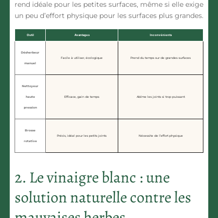
rend idéale pour les petites surfaces, même si elle exige
un peu d’effort physique pour les surfaces plus grandes.
Outil
Avantages
Inconvénients
Désherbeur
Facile à utiliser, écologique
Prend du temps sur de grandes surfaces
manuel
Nettoyeur
haute
Efficace, gain de temps
Abîme les joints si trop puissant
pression
Brosse
Précis, idéal pour les petits joints
Nécessite de l’effort physique
rotative
2. Le vinaigre blanc : une
solution naturelle contre les
mauvaises herbes