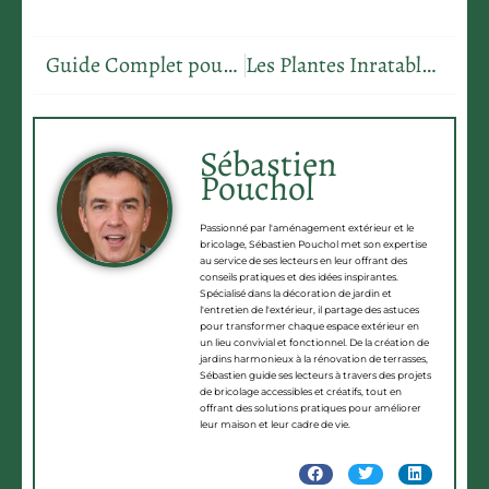
Guide Complet pour Peindre du Bois Extérieur: Techniques et Conseils Maison
Les Plantes Inratables pour Embellir Votre Maison
Sébastien
Pouchol
Passionné par l'aménagement extérieur et le
bricolage, Sébastien Pouchol met son expertise
au service de ses lecteurs en leur offrant des
conseils pratiques et des idées inspirantes.
Spécialisé dans la décoration de jardin et
l'entretien de l'extérieur, il partage des astuces
pour transformer chaque espace extérieur en
un lieu convivial et fonctionnel. De la création de
jardins harmonieux à la rénovation de terrasses,
Sébastien guide ses lecteurs à travers des projets
de bricolage accessibles et créatifs, tout en
offrant des solutions pratiques pour améliorer
leur maison et leur cadre de vie.