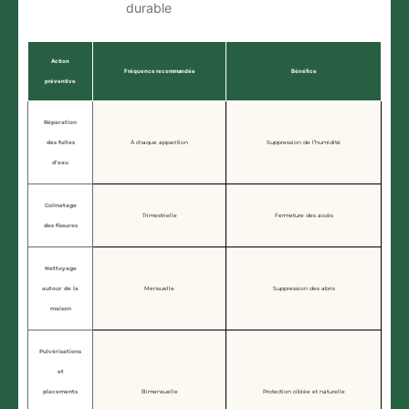
durable
Action
Fréquence recommandée
Bénéfice
préventive
Réparation
des fuites
À chaque apparition
Suppression de l’humidité
d’eau
Colmatage
Trimestrielle
Fermeture des accès
des fissures
Nettoyage
autour de la
Mensuelle
Suppression des abris
maison
Pulvérisations
et
placements
Bimensuelle
Protection ciblée et naturelle