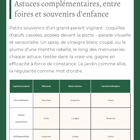
Astuces complémentaires, entre
foires et souvenirs d’enfance
Petits souvenirs d’un grand-parent vigilant : coquilles
d’œufs cassées, posées devant la porte – parade visuelle
et sensorielle. Un spray de vinaigre blanc coupé, ou la
plume d’une menthe rebelle, le long des menuiseries :
chaque astuce, testée dans la vraie vie, gagne en
efficacité à force de constance. Le jardin comme allié,
la régularité comme mot d’ordre.
Ingrédient naturel
Efficacité
Durée d’action
Facilité d’utilisation
Poivre/Piment
Très forte
Moyenne
Facile
Huiles
Forte
Longue
Moyenne
essentielles
Ail/Oignon/Café
Moyenne
Courte
Facile