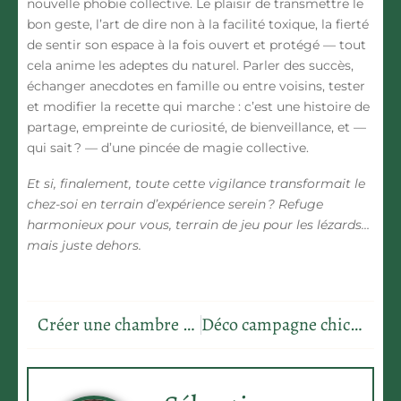
nouvelle phobie collective. Le plaisir de transmettre le
bon geste, l’art de dire non à la facilité toxique, la fierté
de sentir son espace à la fois ouvert et protégé — tout
cela anime les adeptes du naturel. Parler des succès,
échanger anecdotes en famille ou entre voisins, tester
et modifier la recette qui marche : c’est une histoire de
partage, empreinte de curiosité, de bienveillance, et —
qui sait ? — d’une pincée de magie collective.
Et si, finalement, toute cette vigilance transformait le
chez-soi en terrain d’expérience serein ? Refuge
harmonieux pour vous, terrain de jeu pour les lézards…
mais juste dehors.
Créer une chambre dans studio 24m2 : les meilleures idées d’aménagement
Déco campagne chic cuisine : les 9 idées pour une ambiance chaleureuse