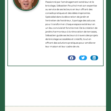
Passionné par l'aménagement extérieur et le
swiss
bricolage, Sébastien Pouchol met son expertise
watch
.
au service de ses lecteurs en leur offrant des
we
conseils pratiques et des idées inspirantes.
Spécialisé dans la décoration de jardin et
offer
l'entretien de l'extérieur, il partage des astuces
the
pour transformer chaque espace extérieur en
un lieu convivial et fonctionnel. De la création de
best
jardins harmonieux à la rénovation de terrasses,
and
Sébastien guide ses lecteurs à travers des projets
de bricolage accessibles et créatifs, tout en
cheap
offrant des solutions pratiques pour améliorer
swiss
leur maison et leur cadre de vie.
made
pt-
watchesbuy.com
.
bananaicevape
for
sale
links
with
the
outstanding
watchmaking