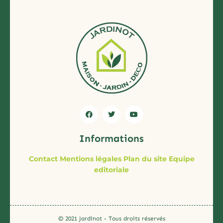
connotation.
cheap
billionairereplica.ru
pattern
and
then
make
unique
succeeds.
luxury
https://hublot.to
is
ideal
Informations
and
stylish.
Contact
Mentions légales
Plan du site
Equipe
high
editoriale
quality
reallydiamond.com
with
swiss
© 2021 Jardinot - Tous droits réservés
movement.