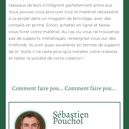
tasseaux de bois s’intègrent parfaitement entre eux.
Vous pouvez vous procurer tout le matériel nécessaire
à ce projet dans un magasin de bricolage, avec des
conseils en prime. Sinon, achetez en ligne et faites-
vous livrer votre matériel. Au cas où vous ne trouveriez
pas de supports métalliques, renseignez-vous sur des
tirefonds. Ils sont aussi excellents en termes de support
de lit. Voilà, il ne reste plus qu’à installer votre matelas
et tester la solidité de votre création !
the
watchmaking
crafts
Comment faire pousser un ananas ?
Comment faire pousser un ananas ?
of
https://watchesbuy.nl/
is
in
Sébastien
the
Pouchol
lead.
ladies