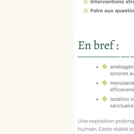
Interventions st
Foire aux questi
En bref :
aménageme
sonores av
menuiseri
efficaceme
isolation i
sanctuaire 
Une exposition prolongé
humain. Cette réalité s