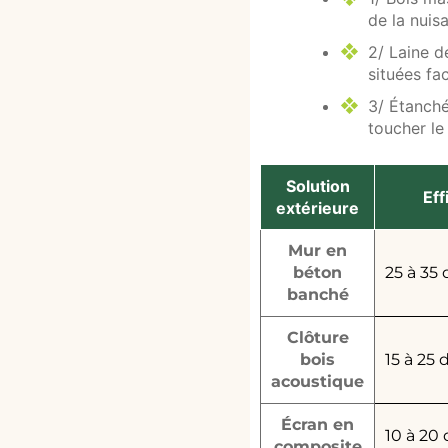
de la nuis
2/
Laine d
situées fac
3/
Étanché
toucher le
Solution
Eff
extérieure
Mur en
béton
25 à 35
banché
Clôture
bois
15 à 25 
acoustique
Écran en
10 à 20
composite