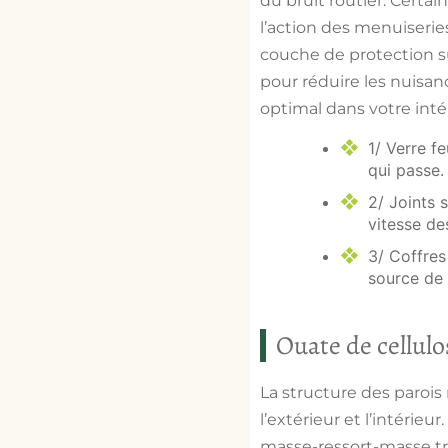
du
bruit routier
. Certai
l’action des menuiserie
couche de protection su
pour réduire
les nuisan
optimal dans votre intér
1/
Verre fe
qui passe.
2/
Joints s
vitesse de
3/
Coffres
source de 
Ouate de cellulo
La structure des parois
l’extérieur et l’intérieu
masse-ressort-masse trè