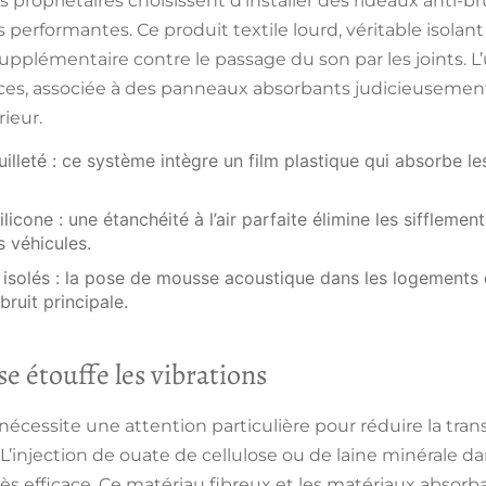
ns propriétaires choisissent d’installer des rideaux anti-b
s performantes. Ce produit textile lourd, véritable
isolan
pplémentaire contre le passage du son par les joints. L’u
ces, associée à des
panneaux absorbants
judicieusement 
ieur.
uilleté
: ce système intègre un film plastique qui absorbe le
ilicone
: une étanchéité à l’air parfaite élimine les siffleme
s véhicules.
 isolés
: la pose de mousse acoustique dans les logements d
bruit principale.
se étouffe les vibrations
 nécessite une attention particulière pour réduire la tra
r. L’injection de ouate de cellulose ou de
laine minérale
dan
s efficace. Ce matériau fibreux et les
matériaux absorb