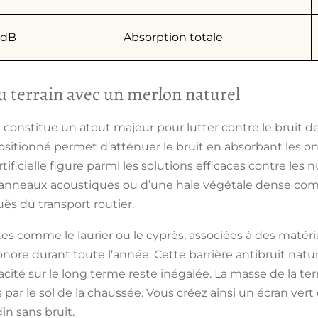
 dB
Absorption totale
u terrain avec un merlon naturel
in constitue un atout majeur pour lutter contre le bruit d
ositionné permet d’
atténuer le bruit
en absorbant les on
tificielle figure parmi les
solutions efficaces
contre les n
anneaux acoustiques
ou d’une haie végétale dense compl
uës du transport routier.
es comme le laurier ou le cyprès, associées à des
matéri
sonore durant toute l’année. Cette barrière antibruit nat
cacité sur le long terme reste inégalée. La masse de la ter
r le sol de la chaussée. Vous créez ainsi un écran vert q
in sans bruit.