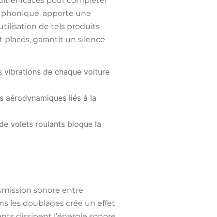
ruit efficaces pour compléter
t phonique
, apporte une
tilisation de tels
produits
placés, garantit un silence
s vibrations de chaque voiture
nts aérodynamiques liés à la
e volets roulants bloque la
nsmission sonore entre
s les doublages crée un effet
ants
dissipent l’énergie sonore