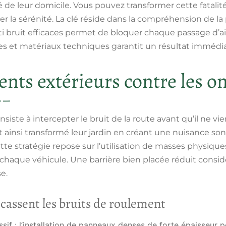
 de leur domicile. Vous pouvez transformer cette fatalit
ver la sérénité. La clé réside dans la compréhension de la
i bruit efficaces
permet de bloquer chaque passage d’a
les et matériaux techniques garantit un résultat immédiat
ts extérieurs contre les o
siste à intercepter le
bruit de la route
avant qu’il ne vi
t ainsi transformé leur jardin en créant une
nuisance sono
ette stratégie repose sur l’utilisation de masses physique
 chaque véhicule. Une barrière bien placée réduit consi
e.
 cassent les bruits de roulement
ssif
: l’installation de panneaux denses de forte épaisseur p