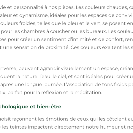
 vie et personnalité à nos pièces. Les couleurs chaudes,
aleur et dynamisme, idéales pour les espaces de conviv
couleurs froides, telles que le bleu et le vert, se posen
its pour les chambres à coucher ou les bureaux. Les coul
ces pour créer un sentiment d’intimité et de confort, re
 une sensation de proximité. Ces couleurs exaltent les se
 l’inverse, peuvent agrandir visuellement un espace, cré
oquent la nature, l’eau, le ciel, et sont idéales pour crée
 après une longue journée. L’association de tons froids p
x, parfait pour la réflexion et la méditation.
chologique et bien-être
oisit façonnent les émotions de ceux qui les côtoient a
e les teintes impactent directement notre humeur et no