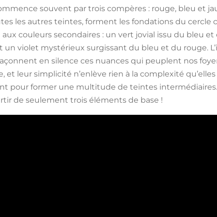
commence souvent par trois compères :
rouge
,
bleu
et
ja
tes les autres teintes, forment les fondations du cercle
aux couleurs secondaires : un vert jovial issu du bleu et
t un violet mystérieux surgissant du bleu et du rouge. L
s façonnent en silence ces nuances qui peuplent nos foyer
 et leur simplicité n’enlève rien à la complexité qu’ell
nt pour former une multitude de teintes intermédiaires. 
artir de seulement trois éléments de base !