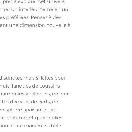
s, prêt à explorer cet univers
ormer un intérieur terne en un
es préférées. Pensez à des
tent une dimension nouvelle à
istinctes mais si faites pour
 nuit flanqués de coussins
 harmonies analogues, de leur
. Un dégradé de verts, de
tmosphère apaisante tant
hromatique, et quand elles
ention d’une manière subtile