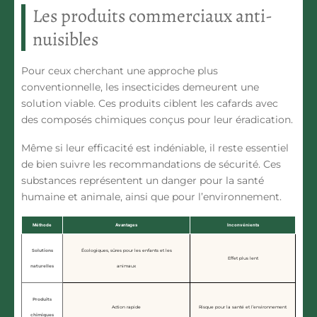
Les produits commerciaux anti-
nuisibles
Pour ceux cherchant une approche plus
conventionnelle,
les insecticides
demeurent une
solution viable. Ces produits ciblent les cafards avec
des composés chimiques conçus pour leur éradication.
Même si leur efficacité est indéniable, il reste essentiel
de bien suivre les recommandations de sécurité. Ces
substances représentent
un danger pour la santé
humaine et animale
, ainsi que pour l’environnement.
Méthode
Avantages
Inconvénients
Solutions
Écologiques, sûres pour les enfants et les
Effet plus lent
naturelles
animaux
Produits
Action rapide
Risque pour la santé et l’environnement
chimiques