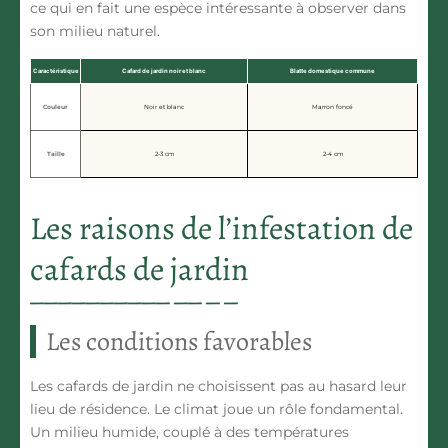
ce qui en fait une espèce intéressante à observer dans
son milieu naturel.
Caractéristique
Cafard de jardin noir et blanc
Blatte domestique commune
Couleur
Noir et blanc
Marron foncé
Taille
2-3 cm
2-4 cm
Les raisons de l’infestation de
cafards de jardin
Les conditions favorables
Les cafards de jardin ne choisissent pas au hasard leur
lieu de résidence.
Le climat
joue un rôle fondamental.
Un milieu humide
, couplé à des températures