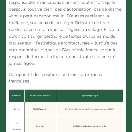
responsables municipaux clament haut et fort qu’en
dessous, tout va bien : pas d’autorisation, pas de drame,
vive le petit cabanon malin. D’autres préfèrent la
méfiance, soucieux de protéger l’identité de leurs
ruelles pavées ou la vue sur l’église du village. Et voilà
qu’on voit surgir pléthore de textes d’urbanisme, de
clauses sur « l’esthétique architecturale », jusqu’à des
argumentaires dignes de l’Académie française sur le
respect du terroir. La France, dans toute sa diversité,
jamais figée.
Comparatif des positions de trois communes
françaises
Commune
Position sur le cabanon
Argument principal
Laval
Plutôt favorable
Simplicité, facilité de contrôle, conforme au seuil 5m²
La
Réservée
Problème esthétique en centre-ville
Rochelle