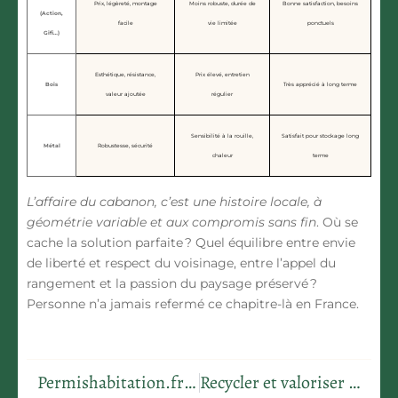
Prix, légèreté, montage
Moins robuste, durée de
Bonne satisfaction, besoins
(Action,
facile
vie limitée
ponctuels
Gifi…)
Esthétique, résistance,
Prix élevé, entretien
Bois
Très apprécié à long terme
valeur ajoutée
régulier
Sensibilité à la rouille,
Satisfait pour stockage long
Métal
Robustesse, sécurité
chaleur
terme
L’affaire du cabanon, c’est une histoire locale, à
géométrie variable et aux compromis sans fin
. Où se
cache la solution parfaite ? Quel équilibre entre envie
de liberté et respect du voisinage, entre l’appel du
rangement et la passion du paysage préservé ?
Personne n’a jamais refermé ce chapitre-là en France.
Permishabitation.fr : la plateforme qui simplifie la gestion de vos projets maison
Recycler et valoriser les métaux : un geste écologique aux grands effets