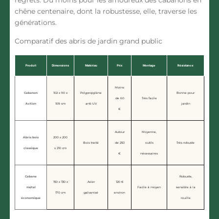
regrets. Du moins pour les amoureux des cabanons en
chêne centenaire, dont la robustesse, elle, traverse les
générations.
Comparatif des abris de jardin grand public
Produit
Dimensions
Matériau
Prix
Montage
Résistance
Moins
Cabanon
102 x 90 x
Polypropylène
Bonne pour
de 60
Très facile
Action
109 cm
anti-UV
jardin
€
Autour
Moyenne,
Abris bois
200 x 200
Bois traité
de 250
outils
Très robuste
classique
x 210 cm
€
nécessaires
Cabane
Robuste,
150 x 130 x
Acier
120 €
métal
Facile à moyen
sensible à la
170 cm
galvanisé
environ
économique
rouille