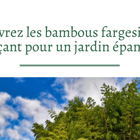
rez les bambous farges
çant pour un jardin épa