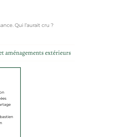
nce. Qui l’aurait cru ?
 et aménagements extérieurs
son
dées
partage
ébastien
en