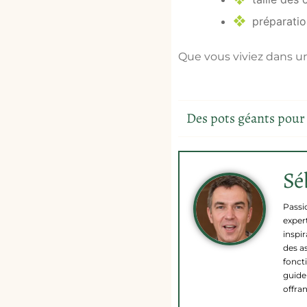
préparation
Que vous viviez dans un
Sé
Passi
expert
inspir
des a
fonct
guide 
offra