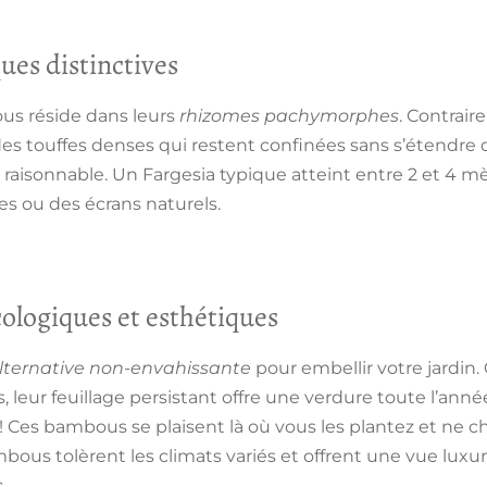
ques distinctives
us réside dans leurs
rhizomes pachymorphes
. Contrair
es touffes denses qui restent confinées sans s’étendre 
e raisonnable. Un Fargesia typique atteint entre 2 et 4 mèt
es ou des écrans naturels.
ologiques et esthétiques
lternative non-envahissante
pour embellir votre jardin. 
 leur feuillage persistant offre une verdure toute l’anné
 ! Ces bambous se plaisent là où vous les plantez et ne 
ambous tolèrent les climats variés et offrent une vue luxu
.