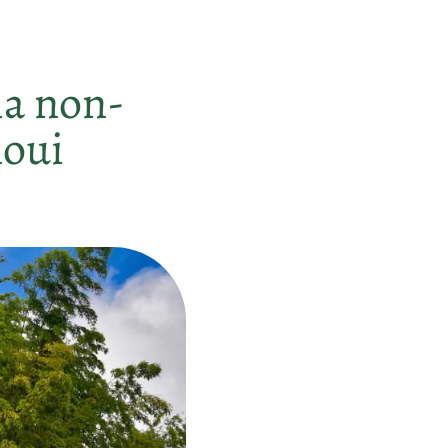
ia non-
noui