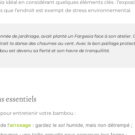
ia
idéal en considérant quelques éléments clés :
l’expos
us que l’endroit est exempt de stress environnemental.
nnée de jardinage, avait planté un Fargesia face à son atelier.
mirait la danse des chaumes au vent. Avec le bon paillage prote
ou est devenu sa fierté et son havre de tranquillité.
s essentiels
 pour entretenir votre bambou :
de l’
arrosage
: gardez le
sol humide
, mais non détrempé ;
 chaumes : une
taille annuelle
pour conserver leur forme ;