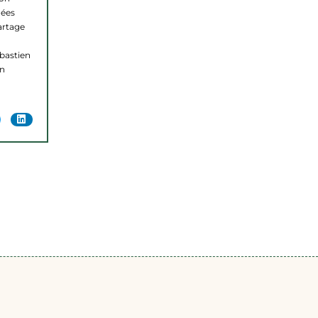
dées
partage
ébastien
en