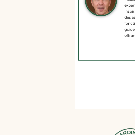
expert
inspir
des a
fonct
guide 
offra